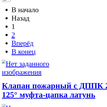
В начало
Назад
1
2
Вперёд
В конец
Клапан пожарный с ДППК 2
125° муфта-цапка латунь