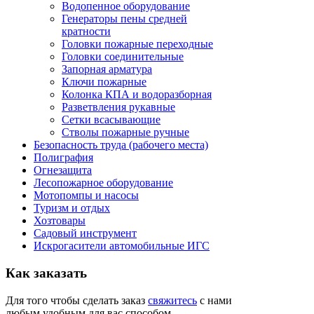
Водопенное оборудование
Генераторы пены средней
кратности
Головки пожарные переходные
Головки соединительные
Запорная арматура
Ключи пожарные
Колонка КПА и водоразборная
Разветвления рукавные
Сетки всасывающие
Стволы пожарные ручные
Безопасность труда (рабочего места)
Полиграфия
Огнезащита
Лесопожарное оборудование
Мотопомпы и насосы
Туризм и отдых
Хозтовары
Садовый инструмент
Искрогасители автомобильные ИГС
Как
заказать
Для того чтобы сделать заказ
свяжитесь
с нами
любым удобным для вас способом