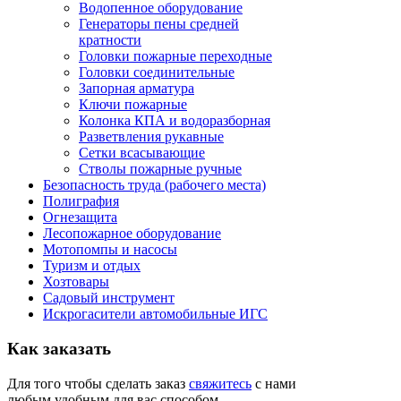
Водопенное оборудование
Генераторы пены средней
кратности
Головки пожарные переходные
Головки соединительные
Запорная арматура
Ключи пожарные
Колонка КПА и водоразборная
Разветвления рукавные
Сетки всасывающие
Стволы пожарные ручные
Безопасность труда (рабочего места)
Полиграфия
Огнезащита
Лесопожарное оборудование
Мотопомпы и насосы
Туризм и отдых
Хозтовары
Садовый инструмент
Искрогасители автомобильные ИГС
Как
заказать
Для того чтобы сделать заказ
свяжитесь
с нами
любым удобным для вас способом