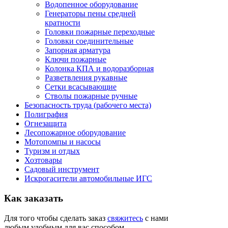
Водопенное оборудование
Генераторы пены средней
кратности
Головки пожарные переходные
Головки соединительные
Запорная арматура
Ключи пожарные
Колонка КПА и водоразборная
Разветвления рукавные
Сетки всасывающие
Стволы пожарные ручные
Безопасность труда (рабочего места)
Полиграфия
Огнезащита
Лесопожарное оборудование
Мотопомпы и насосы
Туризм и отдых
Хозтовары
Садовый инструмент
Искрогасители автомобильные ИГС
Как
заказать
Для того чтобы сделать заказ
свяжитесь
с нами
любым удобным для вас способом