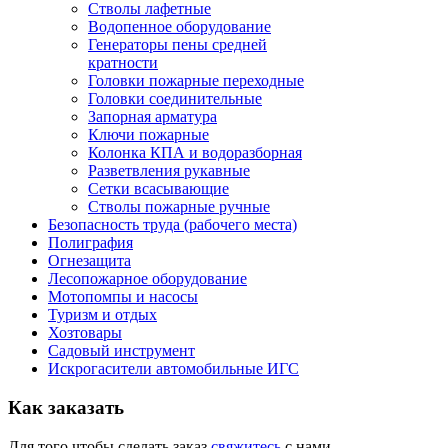
Стволы лафетные
Водопенное оборудование
Генераторы пены средней
кратности
Головки пожарные переходные
Головки соединительные
Запорная арматура
Ключи пожарные
Колонка КПА и водоразборная
Разветвления рукавные
Сетки всасывающие
Стволы пожарные ручные
Безопасность труда (рабочего места)
Полиграфия
Огнезащита
Лесопожарное оборудование
Мотопомпы и насосы
Туризм и отдых
Хозтовары
Садовый инструмент
Искрогасители автомобильные ИГС
Как
заказать
Для того чтобы сделать заказ
свяжитесь
с нами