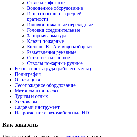
Стволы лафетные
Водопенное оборудование
Генераторы пены средней
кратности
Головки пожарные переходные
Головки соединительные
Запорная арматура
Ключи пожарные
Колонка КПА и водоразборная
Разветвления рукавные
Сетки всасывающие
Стволы пожарные ручные
Безопасность труда (рабочего места)
Полиграфия
Огнезащита
Лесопожарное оборудование
Мотопомпы и насосы
Туризм и отдых
Хозтовары
Садовый инструмент
Искрогасители автомобильные ИГС
Как
заказать
Для того чтобы сделать заказ
свяжитесь
с нами