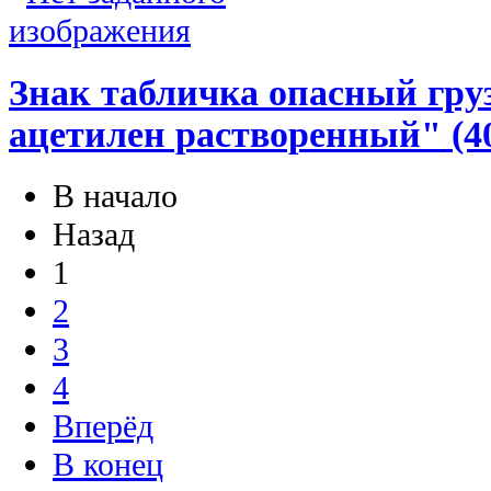
Знак табличка опасный груз
ацетилен растворенный" (40
В начало
Назад
1
2
3
4
Вперёд
В конец