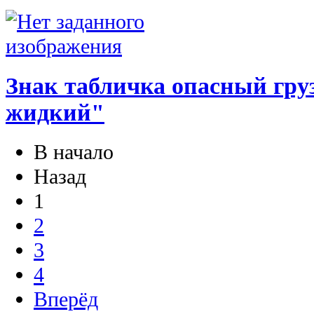
Знак табличка опасный груз
жидкий"
В начало
Назад
1
2
3
4
Вперёд