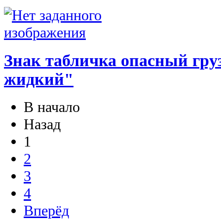
Знак табличка опасный груз
жидкий"
В начало
Назад
1
2
3
4
Вперёд