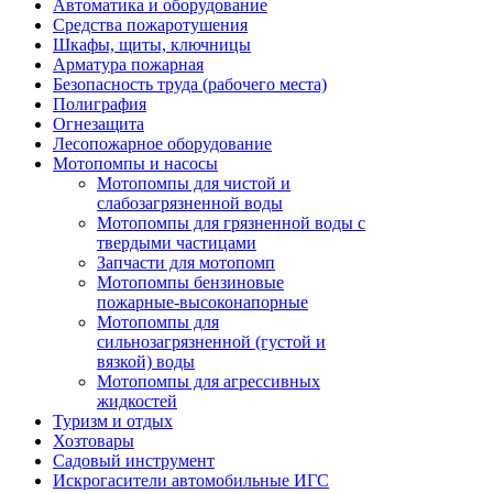
Автоматика и оборудование
Средства пожаротушения
Шкафы, щиты, ключницы
Арматура пожарная
Безопасность труда (рабочего места)
Полиграфия
Огнезащита
Лесопожарное оборудование
Мотопомпы и насосы
Мотопомпы для чистой и
слабозагрязненной воды
Мотопомпы для грязненной воды с
твердыми частицами
Запчасти для мотопомп
Мотопомпы бензиновые
пожарные-высоконапорные
Мотопомпы для
сильнозагрязненной (густой и
вязкой) воды
Мотопомпы для агрессивных
жидкостей
Туризм и отдых
Хозтовары
Садовый инструмент
Искрогасители автомобильные ИГС