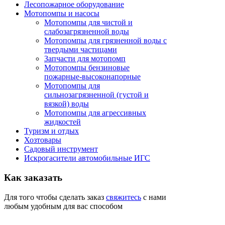
Лесопожарное оборудование
Мотопомпы и насосы
Мотопомпы для чистой и
слабозагрязненной воды
Мотопомпы для грязненной воды с
твердыми частицами
Запчасти для мотопомп
Мотопомпы бензиновые
пожарные-высоконапорные
Мотопомпы для
сильнозагрязненной (густой и
вязкой) воды
Мотопомпы для агрессивных
жидкостей
Туризм и отдых
Хозтовары
Садовый инструмент
Искрогасители автомобильные ИГС
Как
заказать
Для того чтобы сделать заказ
свяжитесь
с нами
любым удобным для вас способом