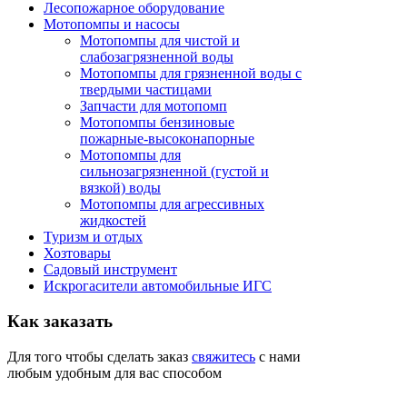
Лесопожарное оборудование
Мотопомпы и насосы
Мотопомпы для чистой и
слабозагрязненной воды
Мотопомпы для грязненной воды с
твердыми частицами
Запчасти для мотопомп
Мотопомпы бензиновые
пожарные-высоконапорные
Мотопомпы для
сильнозагрязненной (густой и
вязкой) воды
Мотопомпы для агрессивных
жидкостей
Туризм и отдых
Хозтовары
Садовый инструмент
Искрогасители автомобильные ИГС
Как
заказать
Для того чтобы сделать заказ
свяжитесь
с нами
любым удобным для вас способом