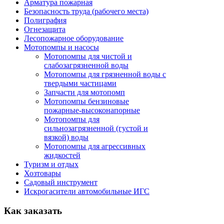
Арматура пожарная
Безопасность труда (рабочего места)
Полиграфия
Огнезащита
Лесопожарное оборудование
Мотопомпы и насосы
Мотопомпы для чистой и
слабозагрязненной воды
Мотопомпы для грязненной воды с
твердыми частицами
Запчасти для мотопомп
Мотопомпы бензиновые
пожарные-высоконапорные
Мотопомпы для
сильнозагрязненной (густой и
вязкой) воды
Мотопомпы для агрессивных
жидкостей
Туризм и отдых
Хозтовары
Садовый инструмент
Искрогасители автомобильные ИГС
Как
заказать