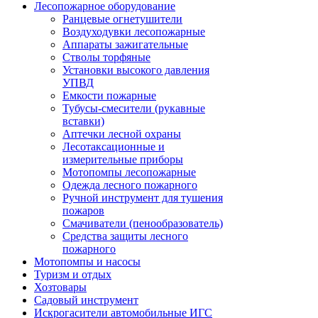
Лесопожарное оборудование
Ранцевые огнетушители
Воздуходувки лесопожарные
Аппараты зажигательные
Стволы торфяные
Установки высокого давления
УПВД
Емкости пожарные
Тубусы-смесители (рукавные
вставки)
Аптечки лесной охраны
Лесотаксационные и
измерительные приборы
Мотопомпы лесопожарные
Одежда лесного пожарного
Ручной инструмент для тушения
пожаров
Смачиватели (пенообразователь)
Средства защиты лесного
пожарного
Мотопомпы и насосы
Туризм и отдых
Хозтовары
Садовый инструмент
Искрогасители автомобильные ИГС