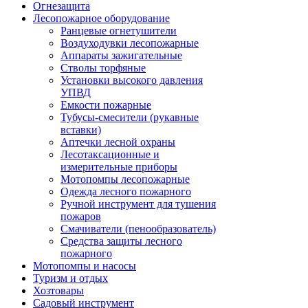
Огнезащита
Лесопожарное оборудование
Ранцевые огнетушители
Воздуходувки лесопожарные
Аппараты зажигательные
Стволы торфяные
Установки высокого давления
УПВД
Емкости пожарные
Тубусы-смесители (рукавные
вставки)
Аптечки лесной охраны
Лесотаксационные и
измерительные приборы
Мотопомпы лесопожарные
Одежда лесного пожарного
Ручной инструмент для тушения
пожаров
Смачиватели (пенообразователь)
Средства защиты лесного
пожарного
Мотопомпы и насосы
Туризм и отдых
Хозтовары
Садовый инструмент