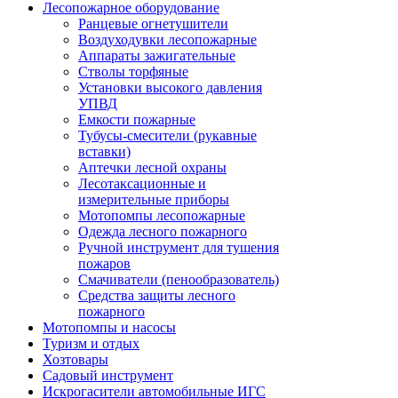
Лесопожарное оборудование
Ранцевые огнетушители
Воздуходувки лесопожарные
Аппараты зажигательные
Стволы торфяные
Установки высокого давления
УПВД
Емкости пожарные
Тубусы-смесители (рукавные
вставки)
Аптечки лесной охраны
Лесотаксационные и
измерительные приборы
Мотопомпы лесопожарные
Одежда лесного пожарного
Ручной инструмент для тушения
пожаров
Смачиватели (пенообразователь)
Средства защиты лесного
пожарного
Мотопомпы и насосы
Туризм и отдых
Хозтовары
Садовый инструмент
Искрогасители автомобильные ИГС