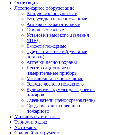
Огнезащита
Лесопожарное оборудование
Ранцевые огнетушители
Воздуходувки лесопожарные
Аппараты зажигательные
Стволы торфяные
Установки высокого давления
УПВД
Емкости пожарные
Тубусы-смесители (рукавные
вставки)
Аптечки лесной охраны
Лесотаксационные и
измерительные приборы
Мотопомпы лесопожарные
Одежда лесного пожарного
Ручной инструмент для тушения
пожаров
Смачиватели (пенообразователь)
Средства защиты лесного
пожарного
Мотопомпы и насосы
Туризм и отдых
Хозтовары
Садовый инструмент