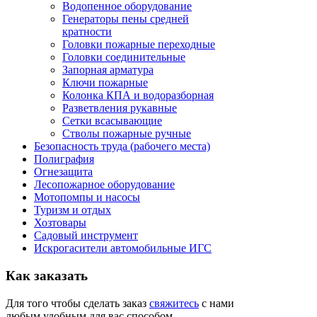
Водопенное оборудование
Генераторы пены средней
кратности
Головки пожарные переходные
Головки соединительные
Запорная арматура
Ключи пожарные
Колонка КПА и водоразборная
Разветвления рукавные
Сетки всасывающие
Стволы пожарные ручные
Безопасность труда (рабочего места)
Полиграфия
Огнезащита
Лесопожарное оборудование
Мотопомпы и насосы
Туризм и отдых
Хозтовары
Садовый инструмент
Искрогасители автомобильные ИГС
Как
заказать
Для того чтобы сделать заказ
свяжитесь
с нами
любым удобным для вас способом