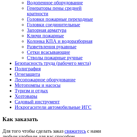
Водопенное оборудование
Генераторы пены средней
кратности
Головки пожарные переходные
Головки соединительные
Запорная арматура
Ключи пожарные
Колонка КПА и водоразборная
Разветвления рукавные
Сетки всасывающие
Стволы пожарные ручные
Безопасность труда (рабочего места)
Полиграфия
Огнезащита
Лесопожарное оборудование
Мотопомпы и насосы
Туризм и отдых
Хозтовары
Садовый инструмент
Искрогасители автомобильные ИГС
Как
заказать
Для того чтобы сделать заказ
свяжитесь
с нами
любым удобным для вас способом