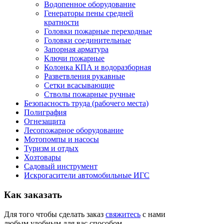
Водопенное оборудование
Генераторы пены средней
кратности
Головки пожарные переходные
Головки соединительные
Запорная арматура
Ключи пожарные
Колонка КПА и водоразборная
Разветвления рукавные
Сетки всасывающие
Стволы пожарные ручные
Безопасность труда (рабочего места)
Полиграфия
Огнезащита
Лесопожарное оборудование
Мотопомпы и насосы
Туризм и отдых
Хозтовары
Садовый инструмент
Искрогасители автомобильные ИГС
Как
заказать
Для того чтобы сделать заказ
свяжитесь
с нами
любым удобным для вас способом