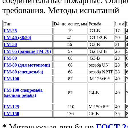
Тип
D4, не менее, мм
Резьба
l, мм
ГМ-25
19
G1-В
17
ГМ-40 (38/50)
41
G1 1/2-В
20
ГМ-50
46
G2-В
21
ГМ-65 (раньше ГМ-70)
57
G2 1/2-В
25
ГМ-80
68
G3-В
28
ГМ-80 (для мотопомп)
68
резьба UN
28
ГМ-80 (спецрезьба)
68
резьба NPTF
28
ГМ-100
87
М 125x6 *
40
ГМ-100 спецрезьба
87
G4-В
40
(мелкая резьба)
ГМ-125
110
М 150x6 *
40
ГМ-150
136
G6-В
35
* Метрическая резьба по
ГОСТ 2