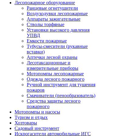
Лесопожарное оборудование
Ранцевые огнетушители
Воздуходувки лесопожарные
Аппараты зажигательные
Стволы торфяные
Установки высокого давления
УПВД
Емкости пожарные
Тубусы-смесители (рукавные
вставки)
Аптечки лесной охраны
Лесотаксационные и
измерительные приборы
Мотопомпы лесопожарные
Одежда лесного пожарного
Ручной инструмент для тушения
пожаров
Смачиватели (пенообразователь)
Средства защиты лесного
пожарного
Мотопомпы и насосы
Туризм и отдых
Хозтовары
Садовый инструмент
Искрогасители автомобильные ИГС