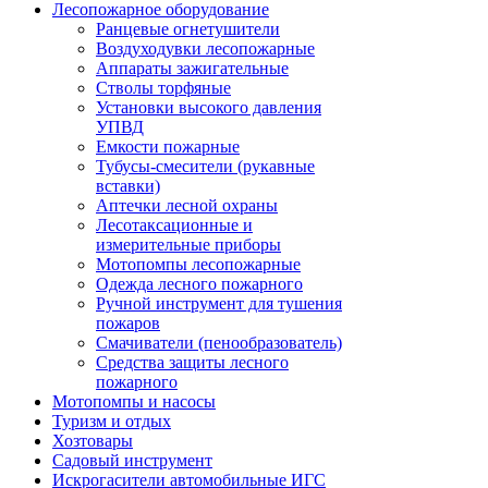
Лесопожарное оборудование
Ранцевые огнетушители
Воздуходувки лесопожарные
Аппараты зажигательные
Стволы торфяные
Установки высокого давления
УПВД
Емкости пожарные
Тубусы-смесители (рукавные
вставки)
Аптечки лесной охраны
Лесотаксационные и
измерительные приборы
Мотопомпы лесопожарные
Одежда лесного пожарного
Ручной инструмент для тушения
пожаров
Смачиватели (пенообразователь)
Средства защиты лесного
пожарного
Мотопомпы и насосы
Туризм и отдых
Хозтовары
Садовый инструмент
Искрогасители автомобильные ИГС