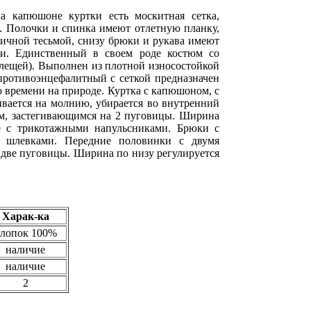
а капюшоне куртки есть москитная сетка,
. Полочки и спинка имеют отлетную планку,
тичной тесьмой, снизу брюки и рукава имеют
ми.
Единственный в своем роде костюм со
клещей). Выполнен из плотной износостойкой
противоэнцефалитный с сеткой предназначен
о времени на природе. Куртка с капюшоном, с
вается на молнию, убирается во внутренний
ом, застегивающимся на 2 пуговицы. Ширина
е с трикотажными напульсниками. Брюки с
я шлевками. Передние половинки с двумя
 две пуговицы. Ширина по низу регулируется
Харак-ка
лопок 100%
наличие
наличие
2