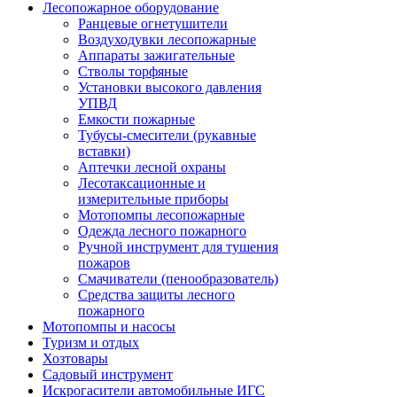
Лесопожарное оборудование
Ранцевые огнетушители
Воздуходувки лесопожарные
Аппараты зажигательные
Стволы торфяные
Установки высокого давления
УПВД
Емкости пожарные
Тубусы-смесители (рукавные
вставки)
Аптечки лесной охраны
Лесотаксационные и
измерительные приборы
Мотопомпы лесопожарные
Одежда лесного пожарного
Ручной инструмент для тушения
пожаров
Смачиватели (пенообразователь)
Средства защиты лесного
пожарного
Мотопомпы и насосы
Туризм и отдых
Хозтовары
Садовый инструмент
Искрогасители автомобильные ИГС