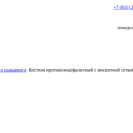
+7 (831) 
понедел
го пожарного
Костюм противоэнцефалитный с москитной сетко