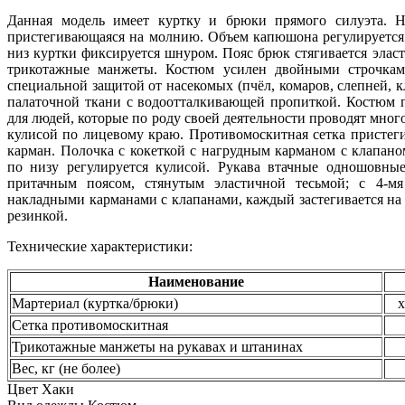
Данная модель имеет куртку и брюки прямого силуэта. Н
пристегивающаяся на молнию. Объем капюшона регулируется
низ куртки фиксируется шнуром. Пояс брюк стягивается элас
трикотажные манжеты. Костюм усилен двойными строчка
специальной защитой от насекомых (пчёл, комаров, слепней, 
палаточной ткани с водоотталкивающей пропиткой. Костюм 
для людей, которые по роду своей деятельности проводят мног
кулисой по лицевому краю. Противомоскитная сетка пристеги
карман. Полочка с кокеткой с нагрудным карманом с клапан
по низу регулируется кулисой. Рукава втачные одношовны
притачным поясом, стянутым эластичной тесьмой; с 4-м
накладными карманами с клапанами, каждый застегивается на
резинкой.
Технические характеристики:
Наименование
Мартериал (куртка/брюки)
х
Сетка противомоскитная
Трикотажные манжеты на рукавах и штанинах
Вес, кг (не более)
Цвет
Хаки