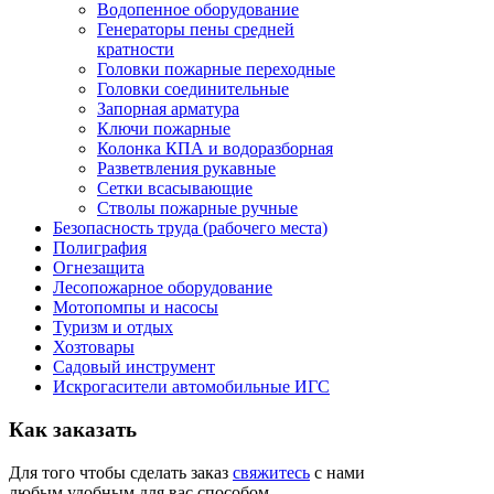
Водопенное оборудование
Генераторы пены средней
кратности
Головки пожарные переходные
Головки соединительные
Запорная арматура
Ключи пожарные
Колонка КПА и водоразборная
Разветвления рукавные
Сетки всасывающие
Стволы пожарные ручные
Безопасность труда (рабочего места)
Полиграфия
Огнезащита
Лесопожарное оборудование
Мотопомпы и насосы
Туризм и отдых
Хозтовары
Садовый инструмент
Искрогасители автомобильные ИГС
Как
заказать
Для того чтобы сделать заказ
свяжитесь
с нами
любым удобным для вас способом