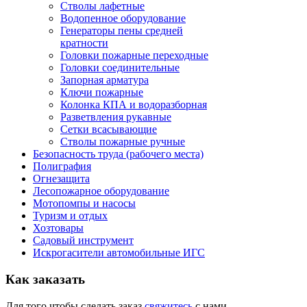
Стволы лафетные
Водопенное оборудование
Генераторы пены средней
кратности
Головки пожарные переходные
Головки соединительные
Запорная арматура
Ключи пожарные
Колонка КПА и водоразборная
Разветвления рукавные
Сетки всасывающие
Стволы пожарные ручные
Безопасность труда (рабочего места)
Полиграфия
Огнезащита
Лесопожарное оборудование
Мотопомпы и насосы
Туризм и отдых
Хозтовары
Садовый инструмент
Искрогасители автомобильные ИГС
Как
заказать
Для того чтобы сделать заказ
свяжитесь
с нами