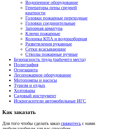
Водопенное оборудование
Генераторы пены средней
кратности
Головки пожарные переходные
Головки соединительные
Запорная арматура
Ключи пожарные
Колонка КПА и водоразборная
Разветвления рукавные
Сетки всасывающие
Стволы пожарные ручные
Безопасность труда (рабочего места)
Полиграфия
Огнезащита
Лесопожарное оборудование
Мотопомпы и насосы
Туризм и отдых
Хозтовары
Садовый инструмент
Искрогасители автомобильные ИГС
Как
заказать
Для того чтобы сделать заказ
свяжитесь
с нами
любым удобным для вас способом