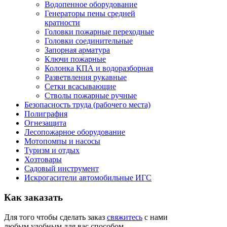
Водопенное оборудование
Генераторы пены средней
кратности
Головки пожарные переходные
Головки соединительные
Запорная арматура
Ключи пожарные
Колонка КПА и водоразборная
Разветвления рукавные
Сетки всасывающие
Стволы пожарные ручные
Безопасность труда (рабочего места)
Полиграфия
Огнезащита
Лесопожарное оборудование
Мотопомпы и насосы
Туризм и отдых
Хозтовары
Садовый инструмент
Искрогасители автомобильные ИГС
Как
заказать
Для того чтобы сделать заказ
свяжитесь
с нами
любым удобным для вас способом