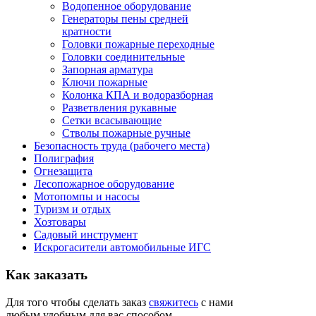
Водопенное оборудование
Генераторы пены средней
кратности
Головки пожарные переходные
Головки соединительные
Запорная арматура
Ключи пожарные
Колонка КПА и водоразборная
Разветвления рукавные
Сетки всасывающие
Стволы пожарные ручные
Безопасность труда (рабочего места)
Полиграфия
Огнезащита
Лесопожарное оборудование
Мотопомпы и насосы
Туризм и отдых
Хозтовары
Садовый инструмент
Искрогасители автомобильные ИГС
Как
заказать
Для того чтобы сделать заказ
свяжитесь
с нами
любым удобным для вас способом