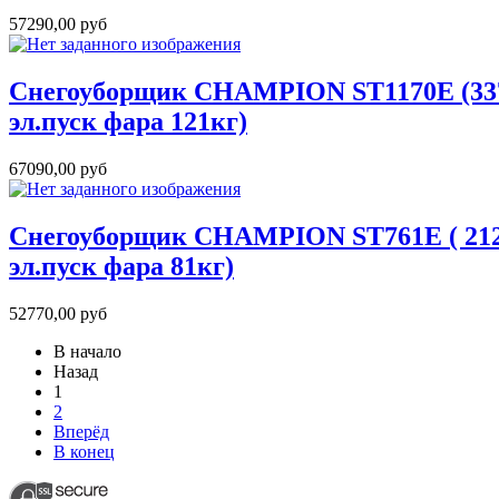
57290,00 руб
Снегоуборщик CHAMPION ST1170E (337
эл.пуск фара 121кг)
67090,00 руб
Снегоуборщик CHAMPION ST761E ( 212с
эл.пуск фара 81кг)
52770,00 руб
В начало
Назад
1
2
Вперёд
В конец