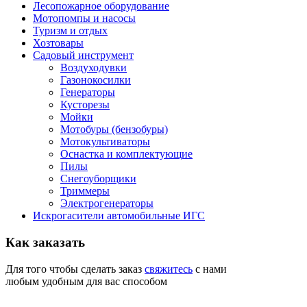
Лесопожарное оборудование
Мотопомпы и насосы
Туризм и отдых
Хозтовары
Садовый инструмент
Воздуходувки
Газонокосилки
Генераторы
Кусторезы
Мойки
Мотобуры (бензобуры)
Мотокультиваторы
Оснастка и комплектующие
Пилы
Снегоуборщики
Триммеры
Электрогенераторы
Искрогасители автомобильные ИГС
Как
заказать
Для того чтобы сделать заказ
свяжитесь
с нами
любым удобным для вас способом