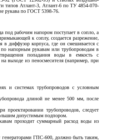
и типов Атлант-3, Атлант-6 по ТУ 4854-070-
ие рукава по ГОСТ 5398-76.
а под рабочим напором поступает в сопло, а
примыкающей к соплу, создается разрежение,
я в диффузор корпуса, где он смешивается с
м по напорным рукавам или трубопроводам в
отвращения попадания воды в емкость с
 на выходе из пеносмесителя (например, при
иях и системах трубопроводов с условным
убопровода длиной не менее 500 мм, после
и проектировании трубопроводов, следует
большим допустимым подпором.
укавам проходит суммарный расход воды из
 генераторами ГПС-600, должно быть таким,