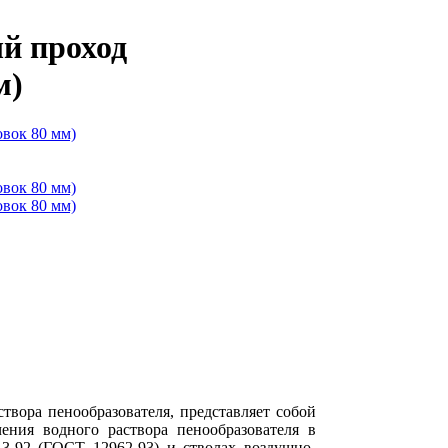
й проход
м)
твора пенообразователя, представляет собой
ения водного раствора пенообразователя в
3-92 (ГОСТ 12962-93) и стволах воздушно-