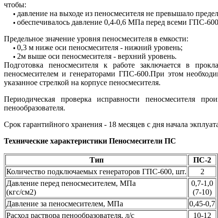
чтобы:
давление на выходе из пеносмесителя не превышало преде
•
обеспечивалось давление 0,4-0,6 МПа перед всеми ГПС-600
•
Предельное значение уровня пеносмесителя в емкости:
0,3 м ниже оси пеносмесителя - нижний уровень;
•
2м выше оси пеносмесителя - верхний уровень.
•
Подготовка пеносмесителя к работе заключается в прок
пеносмесителем и генераторами ГПС-600.При этом необходи
указанное стрелкой на корпусе пеносмесителя.
Периодическая проверка исправности пеносмесителя про
пенообразователя.
Срок гарантийного хранения - 18 месяцев с дня начала экплуат
Технические характеристики Пеносмесители ПС
Тип
ПС-2
Количество подключаемых генераторов ГПС-600, шт.
2
Давление перед пеносмесителем, МПа
0,7-1,0
(кгс/см2)
(7-10)
Давление за пеносмесителем, МПа
0,45-0,7
Расход раствора пенообразователя, л/с
10-12