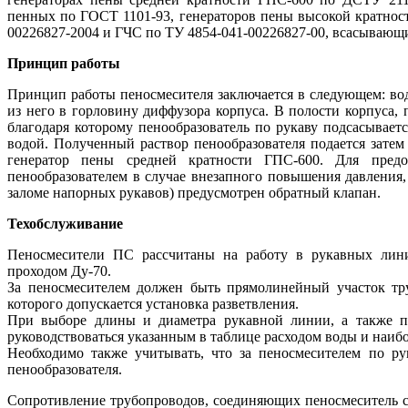
пенных по ГОСТ 1101-93, генераторов пены высокой кратност
00226827-2004 и ГЧС по ТУ 4854-041-00226827-00, всасывающ
Принцип работы
Принцип работы пеносмесителя заключается в следующем: вод
из него в горловину диффузора корпуса. В полости корпуса, 
благодаря которому пенообразователь по рукаву подсасываетс
водой. Полученный раствор пенообразователя подается зате
генератор пены средней кратности ГПС-600. Для пред
пенообразователем в случае внезапного повышения давления,
заломе напорных рукавов) предусмотрен обратный клапан.
Техобслуживание
Пеносмесители ПС рассчитаны на работу в рукавных лин
проходом Ду-70.
За пеносмесителем должен быть прямолинейный участок тр
которого допускается установка разветвления.
При выборе длины и диаметра рукавной линии, а также пр
руководствоваться указанным в таблице расходом воды и наи
Необходимо также учитывать, что за пеносмесителем по р
пенообразователя.
Сопротивление трубопроводов, соединяющих пеносмеситель с