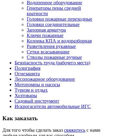
Водопенное оборудование
Генераторы пены средней
кратности
Головки пожарные переходные
Головки соединительные
Запорная арматура
Ключи пожарные
Колонка КПА и водоразборная
Разветвления рукавные
Сетки всасывающие
Стволы пожарные ручные
Безопасность труда (рабочего места)
Полиграфия
Огнезащита
Лесопожарное оборудование
Мотопомпы и насосы
Туризм и отдых
Хозтовары
Садовый инструмент
Искрогасители автомобильные ИГС
Как
заказать
Для того чтобы сделать заказ
свяжитесь
с нами
любым удобным для вас способом