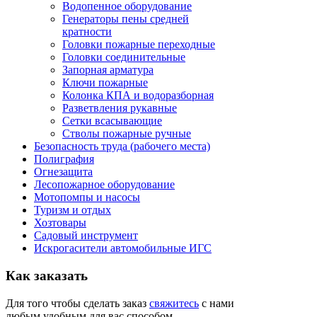
Водопенное оборудование
Генераторы пены средней
кратности
Головки пожарные переходные
Головки соединительные
Запорная арматура
Ключи пожарные
Колонка КПА и водоразборная
Разветвления рукавные
Сетки всасывающие
Стволы пожарные ручные
Безопасность труда (рабочего места)
Полиграфия
Огнезащита
Лесопожарное оборудование
Мотопомпы и насосы
Туризм и отдых
Хозтовары
Садовый инструмент
Искрогасители автомобильные ИГС
Как
заказать
Для того чтобы сделать заказ
свяжитесь
с нами
любым удобным для вас способом