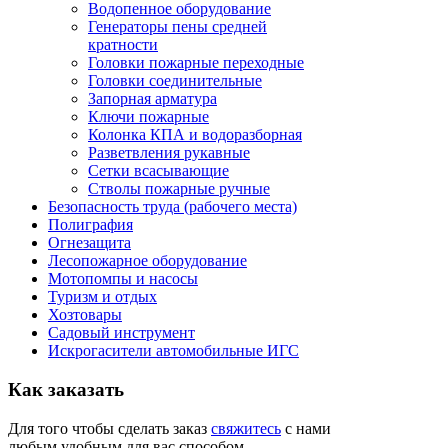
Водопенное оборудование
Генераторы пены средней
кратности
Головки пожарные переходные
Головки соединительные
Запорная арматура
Ключи пожарные
Колонка КПА и водоразборная
Разветвления рукавные
Сетки всасывающие
Стволы пожарные ручные
Безопасность труда (рабочего места)
Полиграфия
Огнезащита
Лесопожарное оборудование
Мотопомпы и насосы
Туризм и отдых
Хозтовары
Садовый инструмент
Искрогасители автомобильные ИГС
Как
заказать
Для того чтобы сделать заказ
свяжитесь
с нами
любым удобным для вас способом