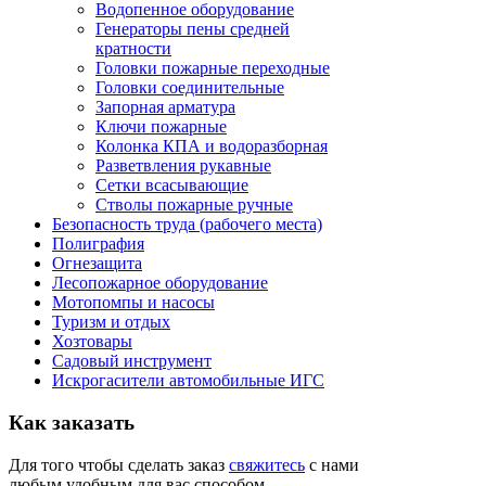
Водопенное оборудование
Генераторы пены средней
кратности
Головки пожарные переходные
Головки соединительные
Запорная арматура
Ключи пожарные
Колонка КПА и водоразборная
Разветвления рукавные
Сетки всасывающие
Стволы пожарные ручные
Безопасность труда (рабочего места)
Полиграфия
Огнезащита
Лесопожарное оборудование
Мотопомпы и насосы
Туризм и отдых
Хозтовары
Садовый инструмент
Искрогасители автомобильные ИГС
Как
заказать
Для того чтобы сделать заказ
свяжитесь
с нами
любым удобным для вас способом