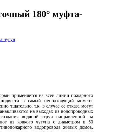
точный 180° муфта-
торый применяется на всей линии пожарного
т подвести в самый неподходящий момент.
нно тщательно, т.к. в случае ее отказа могут
танавливаются на выходах из водопроводных
создания водяной струи направленной на
ают из ковкого чугуна с диаметром в 50
отивопожарного водопровода жилых домов,