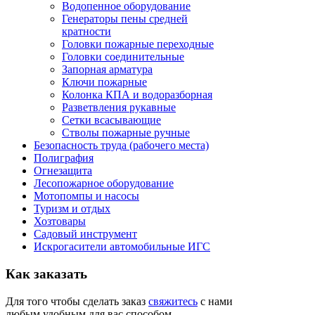
Водопенное оборудование
Генераторы пены средней
кратности
Головки пожарные переходные
Головки соединительные
Запорная арматура
Ключи пожарные
Колонка КПА и водоразборная
Разветвления рукавные
Сетки всасывающие
Стволы пожарные ручные
Безопасность труда (рабочего места)
Полиграфия
Огнезащита
Лесопожарное оборудование
Мотопомпы и насосы
Туризм и отдых
Хозтовары
Садовый инструмент
Искрогасители автомобильные ИГС
Как
заказать
Для того чтобы сделать заказ
свяжитесь
с нами
любым удобным для вас способом