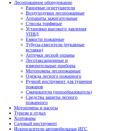
Лесопожарное оборудование
Ранцевые огнетушители
Воздуходувки лесопожарные
Аппараты зажигательные
Стволы торфяные
Установки высокого давления
УПВД
Емкости пожарные
Тубусы-смесители (рукавные
вставки)
Аптечки лесной охраны
Лесотаксационные и
измерительные приборы
Мотопомпы лесопожарные
Одежда лесного пожарного
Ручной инструмент для тушения
пожаров
Смачиватели (пенообразователь)
Средства защиты лесного
пожарного
Мотопомпы и насосы
Туризм и отдых
Хозтовары
Садовый инструмент
Искрогасители автомобильные ИГС