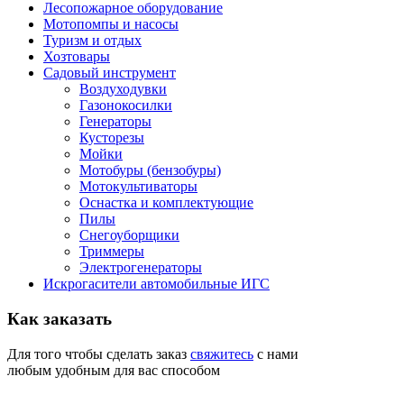
Лесопожарное оборудование
Мотопомпы и насосы
Туризм и отдых
Хозтовары
Садовый инструмент
Воздуходувки
Газонокосилки
Генераторы
Кусторезы
Мойки
Мотобуры (бензобуры)
Мотокультиваторы
Оснастка и комплектующие
Пилы
Снегоуборщики
Триммеры
Электрогенераторы
Искрогасители автомобильные ИГС
Как
заказать
Для того чтобы сделать заказ
свяжитесь
с нами
любым удобным для вас способом