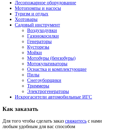
Лесопожарное оборудование
Мотопомпы и насосы
Туризм и отдых
Хозтовары
Садовый инструмент
Воздуходувки
Газонокосилки
Генераторы
Кусторезы
Мойки
Мотобуры (бензобуры)
Мотокультиваторы
Оснастка и комплектующие
Пилы
Снегоуборщики
Триммеры
Электрогенераторы
Искрогасители автомобильные ИГС
Как
заказать
Для того чтобы сделать заказ
свяжитесь
с нами
любым удобным для вас способом