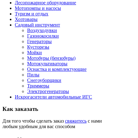
Лесопожарное оборудование
Мотопомпы и насосы
Туризм и отдых
Хозтовары
Садовый инструмент
Воздуходувки
Газонокосилки
Генераторы
Кусторезы
Мойки
Мотобуры (бензобуры)
Мотокультиваторы
Оснастка и комплектующие
Пилы
Снегоуборщики
Триммеры
Электрогенераторы
Искрогасители автомобильные ИГС
Как
заказать
Для того чтобы сделать заказ
свяжитесь
с нами
любым удобным для вас способом