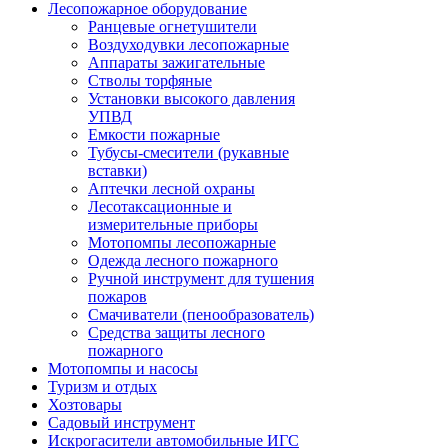
Лесопожарное оборудование
Ранцевые огнетушители
Воздуходувки лесопожарные
Аппараты зажигательные
Стволы торфяные
Установки высокого давления
УПВД
Емкости пожарные
Тубусы-смесители (рукавные
вставки)
Аптечки лесной охраны
Лесотаксационные и
измерительные приборы
Мотопомпы лесопожарные
Одежда лесного пожарного
Ручной инструмент для тушения
пожаров
Смачиватели (пенообразователь)
Средства защиты лесного
пожарного
Мотопомпы и насосы
Туризм и отдых
Хозтовары
Садовый инструмент
Искрогасители автомобильные ИГС