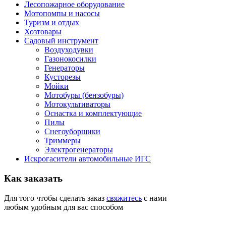
Лесопожарное оборудование
Мотопомпы и насосы
Туризм и отдых
Хозтовары
Садовый инструмент
Воздуходувки
Газонокосилки
Генераторы
Кусторезы
Мойки
Мотобуры (бензобуры)
Мотокультиваторы
Оснастка и комплектующие
Пилы
Снегоуборщики
Триммеры
Электрогенераторы
Искрогасители автомобильные ИГС
Как
заказать
Для того чтобы сделать заказ
свяжитесь
с нами
любым удобным для вас способом