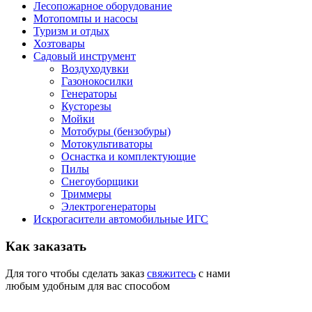
Лесопожарное оборудование
Мотопомпы и насосы
Туризм и отдых
Хозтовары
Садовый инструмент
Воздуходувки
Газонокосилки
Генераторы
Кусторезы
Мойки
Мотобуры (бензобуры)
Мотокультиваторы
Оснастка и комплектующие
Пилы
Снегоуборщики
Триммеры
Электрогенераторы
Искрогасители автомобильные ИГС
Как
заказать
Для того чтобы сделать заказ
свяжитесь
с нами
любым удобным для вас способом