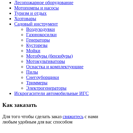
Лесопожарное оборудование
Мотопомпы и насосы
Туризм и отдых
Хозтовары
Садовый инструмент
Воздуходувки
Газонокосилки
Генераторы
Кусторезы
Мойки
Мотобуры (бензобуры)
Мотокультиваторы
Оснастка и комплектующие
Пилы
Снегоуборщики
Триммеры
Электрогенераторы
Искрогасители автомобильные ИГС
Как
заказать
Для того чтобы сделать заказ
свяжитесь
с нами
любым удобным для вас способом