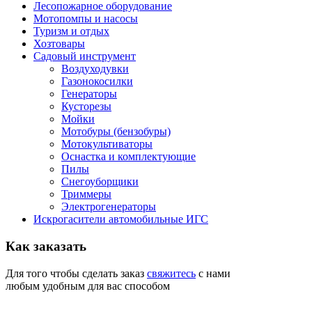
Лесопожарное оборудование
Мотопомпы и насосы
Туризм и отдых
Хозтовары
Садовый инструмент
Воздуходувки
Газонокосилки
Генераторы
Кусторезы
Мойки
Мотобуры (бензобуры)
Мотокультиваторы
Оснастка и комплектующие
Пилы
Снегоуборщики
Триммеры
Электрогенераторы
Искрогасители автомобильные ИГС
Как
заказать
Для того чтобы сделать заказ
свяжитесь
с нами
любым удобным для вас способом