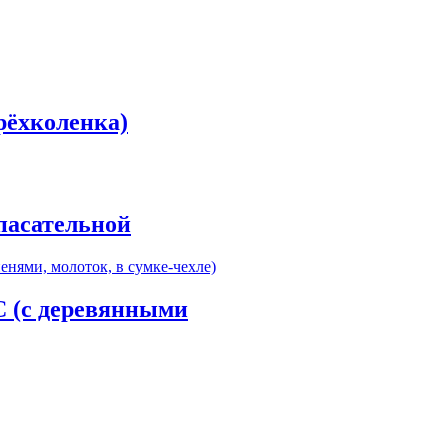
рёхколенка)
пасательной
С (с деревянными