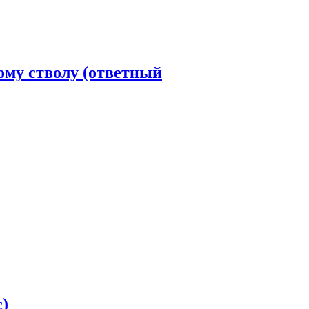
ому стволу (ответный
с)