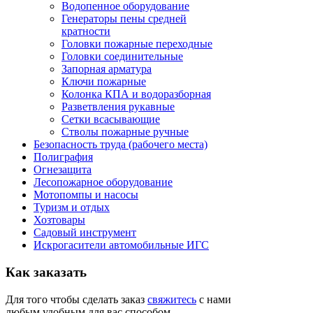
Водопенное оборудование
Генераторы пены средней
кратности
Головки пожарные переходные
Головки соединительные
Запорная арматура
Ключи пожарные
Колонка КПА и водоразборная
Разветвления рукавные
Сетки всасывающие
Стволы пожарные ручные
Безопасность труда (рабочего места)
Полиграфия
Огнезащита
Лесопожарное оборудование
Мотопомпы и насосы
Туризм и отдых
Хозтовары
Садовый инструмент
Искрогасители автомобильные ИГС
Как
заказать
Для того чтобы сделать заказ
свяжитесь
с нами
любым удобным для вас способом