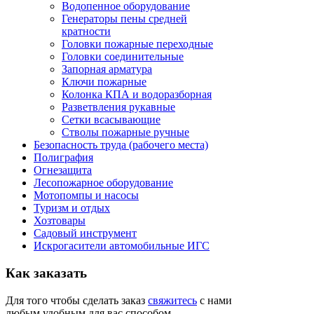
Водопенное оборудование
Генераторы пены средней
кратности
Головки пожарные переходные
Головки соединительные
Запорная арматура
Ключи пожарные
Колонка КПА и водоразборная
Разветвления рукавные
Сетки всасывающие
Стволы пожарные ручные
Безопасность труда (рабочего места)
Полиграфия
Огнезащита
Лесопожарное оборудование
Мотопомпы и насосы
Туризм и отдых
Хозтовары
Садовый инструмент
Искрогасители автомобильные ИГС
Как
заказать
Для того чтобы сделать заказ
свяжитесь
с нами
любым удобным для вас способом