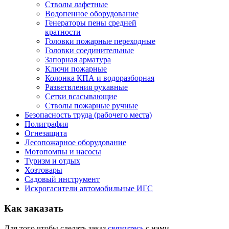
Стволы лафетные
Водопенное оборудование
Генераторы пены средней
кратности
Головки пожарные переходные
Головки соединительные
Запорная арматура
Ключи пожарные
Колонка КПА и водоразборная
Разветвления рукавные
Сетки всасывающие
Стволы пожарные ручные
Безопасность труда (рабочего места)
Полиграфия
Огнезащита
Лесопожарное оборудование
Мотопомпы и насосы
Туризм и отдых
Хозтовары
Садовый инструмент
Искрогасители автомобильные ИГС
Как
заказать
Для того чтобы сделать заказ
свяжитесь
с нами