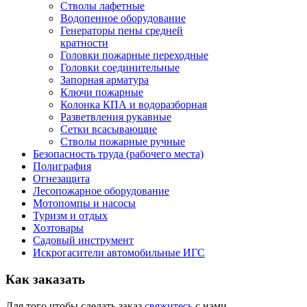
Стволы лафетные
Водопенное оборудование
Генераторы пены средней
кратности
Головки пожарные переходные
Головки соединительные
Запорная арматура
Ключи пожарные
Колонка КПА и водоразборная
Разветвления рукавные
Сетки всасывающие
Стволы пожарные ручные
Безопасность труда (рабочего места)
Полиграфия
Огнезащита
Лесопожарное оборудование
Мотопомпы и насосы
Туризм и отдых
Хозтовары
Садовый инструмент
Искрогасители автомобильные ИГС
Как
заказать
Для того чтобы сделать заказ
свяжитесь
с нами