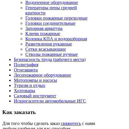
Водопенное оборудование
Генераторы пены средней
кратности
Головки пожарные переходные
Головки соединительные
Запорная арматура
Ключи пожарные
Колонка КПА и водоразборная
Разветвления рукавные
Сетки всасывающие
Стволы пожарные ручные
Безопасность труда (рабочего места)
Полиграфия
Огнезащита
Лесопожарное оборудование
Мотопомпы и насосы
Туризм и отдых
Хозтовары
Садовый инструмент
Искрогасители автомобильные ИГС
Как
заказать
Для того чтобы сделать заказ
свяжитесь
с нами
любым удобным для вас способом