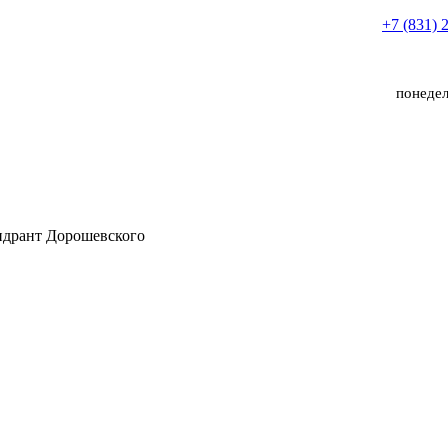
+7 (831) 
понедел
идрант Дорошевского