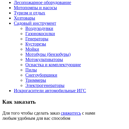
Лесопожарное оборудование
Мотопомпы и насосы
Туризм и отдых
Хозтовары
Садовый инструмент
Воздуходувки
Газонокосилки
Генераторы
Кусторезы
Мойки
Мотобуры (бензобуры)
Мотокультиваторы
Оснастка и комплектующие
Пилы
Снегоуборщики
Триммеры
Электрогенераторы
Искрогасители автомобильные ИГС
Как
заказать
Для того чтобы сделать заказ
свяжитесь
с нами
любым удобным для вас способом